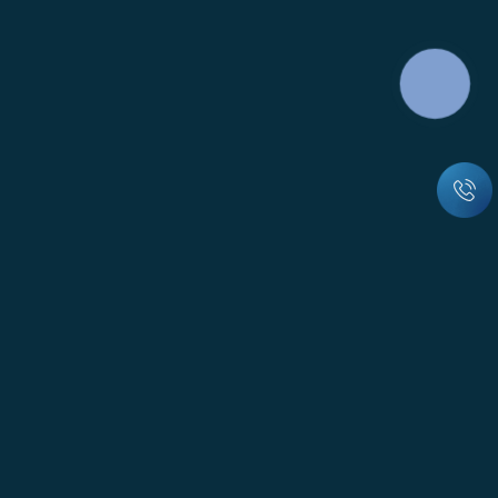
КНОПКА
ЗВ'ЯЗКУ
© Всі права захищені
м. Вінниця, вул. Пирогова, 151А, офіс 23-29
Працюємо з 8:30 до 17:30, Сб і Нд вихідний
office@energooblik.com.ua
0(800) 75-19-19