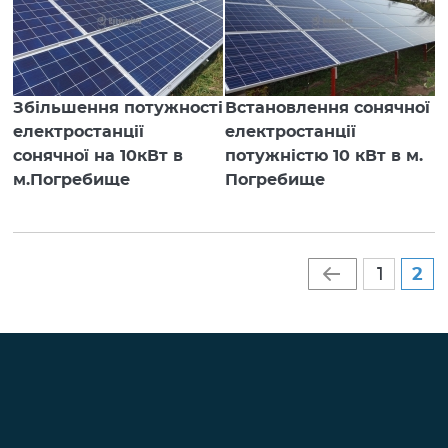
Збільшення потужності
Встановлення сонячної
електростанції
електростанції
сонячної на 10кВт в
потужністю 10 кВт в м.
м.Погребище
Погребище
Сторінки
1
2