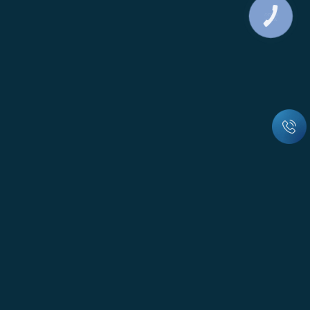
КНОПКА
ЗВ'ЯЗКУ
© Всі права захищені
м. Вінниця, вул. Пирогова, 151А, офіс 23-29
Працюємо з 8:30 до 17:30, Сб і Нд вихідний
office@energooblik.com.ua
0(800) 75-19-19