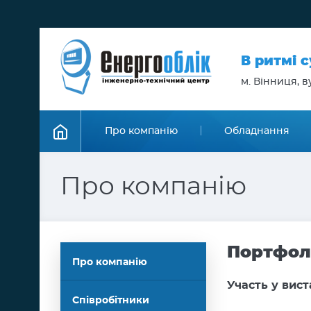
В ритмі 
м. Вінниця, ву
Про компанію
Обладнання
Про компанію
Портфол
Про компанію
Участь у вис
Співробітники