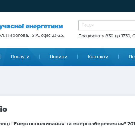
сучасної енергетики
л. Пирогова, 151А, офіс 23-25.
Працюємо з 8:30 до 17:30, 
Послуги
Новини
Контакти
По
іо
тавці "Енергоспоживання та енергозбереження" 201