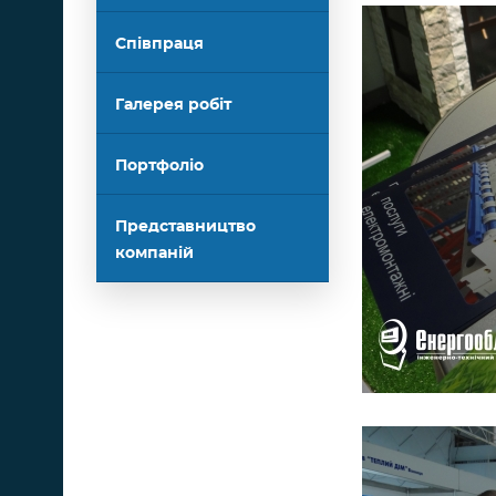
Співпраця
Галерея робіт
Портфоліо
Представництво
компаній