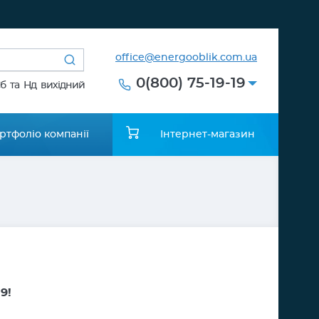
office@energooblik.com.ua
0(800) 75-19-19
Сб та Нд вихідний
ртфоліо компанії
Інтернет-магазин
9!