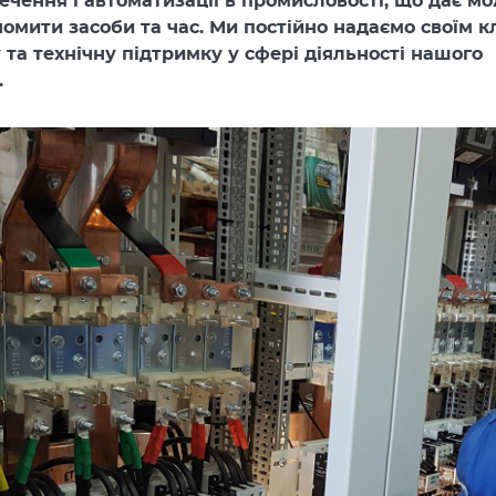
ечення і автоматизації в промисловості, що дає м
омити засоби та час. Ми постійно надаємо своїм к
та технічну підтримку у сфері діяльності нашого
.