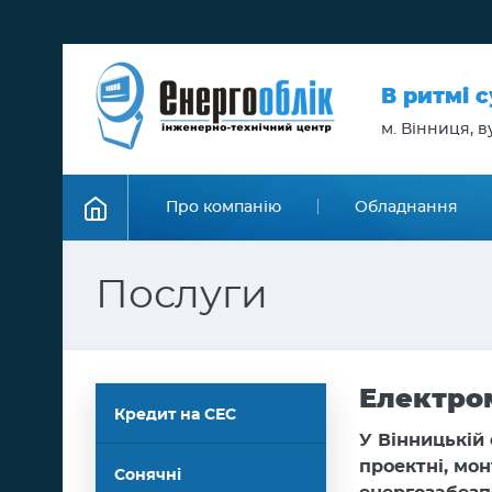
В ритмі 
м. Вінниця, ву
Про компанію
Обладнання
Послуги
Електро
Кредит на СЕС
У Вінницькій
проектні, мо
Сонячні