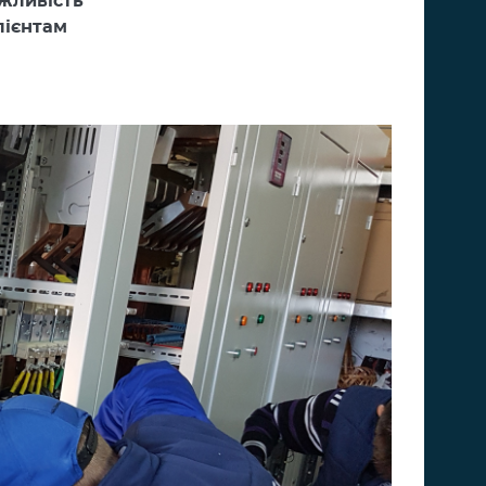
ожливість
лієнтам