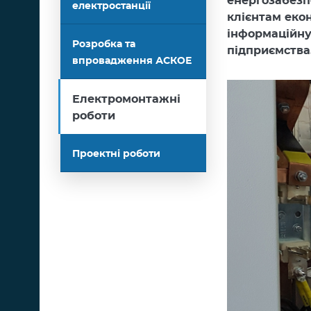
енергозабезп
електростанції
клієнтам екон
інформаційну 
Розробка та
підприємства
впровадження АСКОЕ
Електромонтажні
роботи
Проектні роботи