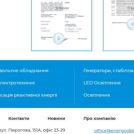
вольтне обладнання
Генератори, стабіліз
лектротехнічні
LED Освітлення
ація реактивної енергії
Освітлення
Контакти
Новини
Про компанію
вул. Пирогова, 151А, офіс 23-29
office@energoobl