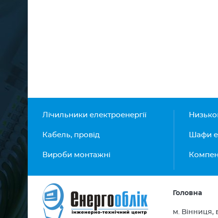
Лічильники електроенергії
Низько
Кабель, провід
Шафи е
Вироби монтажні
Компенс
Головна
м. Вінниця, 