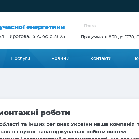
сучасної енергетики
л. Пирогова, 151А, офіс 23-25.
Працюємо з 8:30 до 17:30, 
Послуги
Новини
Контакти
По
монтажні роботи
 області та інших регіонах України наша компанія
нтажні і пуско-налагоджувальні роботи систем