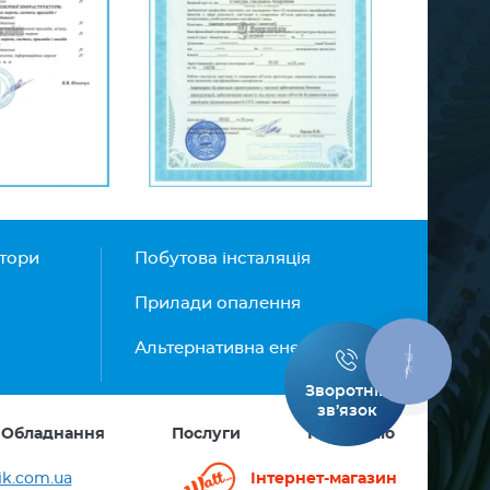
атори
Побутова інсталяція
Прилади опалення
Альтернативна енергетика
КНОПКА
ЗВ'ЯЗКУ
Зворотній
зв’язок
Обладнання
Послуги
Портфоліо
ik.com.ua
Інтернет-магазин