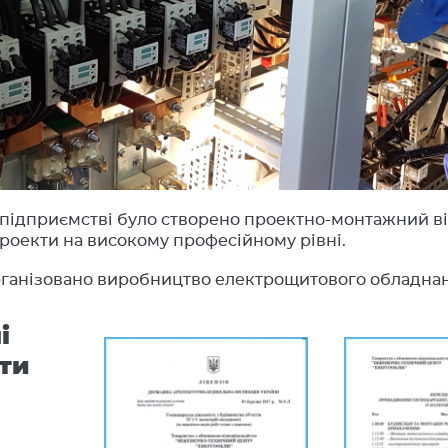
а підприємстві було створено проектно-монтажний ві
роекти на високому професійному рівні.
рганізовано виробництво електрощитового обладна
і
ти