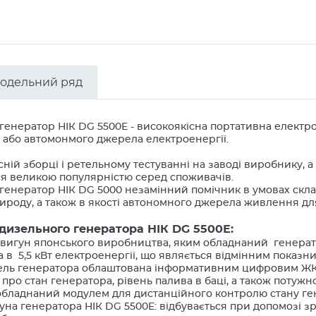
одельний ряд
генератор НІК
DG 5500Е - високоякісна портативна електро
 або автомонмого джерела електроенергії.
сній зборці і ретельному тестуванні на заводі виробнику, 
ся великою популярністю серед споживачів.
генератор НІК
DG 5000 незамінний помічник в умовах скла
рироду, а також в якості автономного джерела живлення дл
дизельного генератора НІК DG 5500Е:
вигун японського виробництва, яким обладнаний генерато
а в 5,5 кВт електроенергії, що являється відмінним показн
ель генератора облаштована інформативним цифровим ЖК-
про стан генератора, рівень палива в баці, а також потужн
обладнаний модулем для дистанційного контролю стану ге
уна генератора НІК DG 5500Е: відбувається при допомозі з