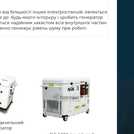
 від більшості інших електростанцій, являється
йде до будь-якого інтерєру і зробить генератор
ється надійним захистом всіх внутрішніх частин
ачно понижує рівень шуму при роботі.
 дизельний
ратор