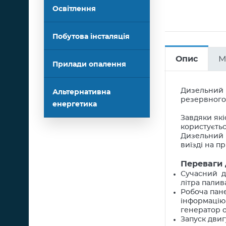
Освітлення
Побутова інсталяція
Опис
М
Прилади опалення
Дизельний 
Альтернативна
резервного
енергетика
Завдяки які
користуєть
Дизельний 
виїзді на п
Переваги 
Сучасний д
літра палив
Робоча пан
інформацію 
генератор 
Запуск двиг