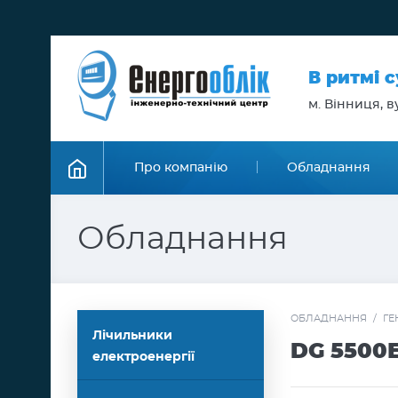
В ритмі 
м. Вінниця, ву
Про компанію
Обладнання
Обладнання
ОБЛАДНАННЯ
/
ГЕ
Лічильники
DG 5500
електроенергії