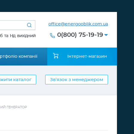
office@energooblik.com.ua
0(800) 75-19-19
Сб та Нд вихідний
ртфоліо компанії
Інтернет-магазин
жити каталог
Зв'язок з менеджером
НИЙ ГЕНЕРАТОР