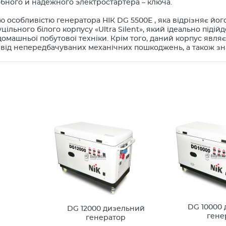
бного и надежного электростартера – ключа.
 особливістю генератора НІК DG 5500Е , яка відрізняє його
уцільного білого корпусу «Ultra Silent», який ідеально піді
омашньої побутової техніки. Крім того, даний корпус явля
 від непередбачуваних механічних пошкоджень, а також зн
DG 10000
DG 12000 дизельний
гене
генератор