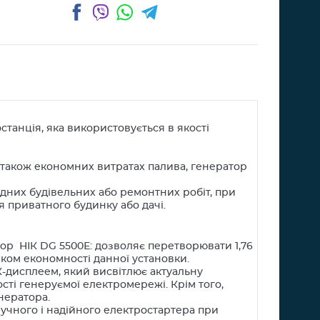
Facebook
Viber
WhatsApp
Telegram
станція, яка використовується в якості
а також економних витратах палива, генератор
дних будівельних або ремонтних робіт, при
я приватного будинку або дачі.
р НІК DG 5500Е: дозволяє перетворювати 1,76
иком економності данної установки.
дисплеем, який висвітлює актуальну
ості генеруємої електромережі. Крім того,
нератора.
ручного і надійного електростартера при