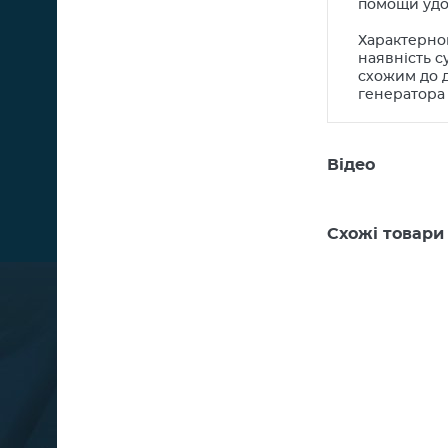
помощи удо
Характерною
наявність с
схожим до д
генератора
Відео
Схожі товари