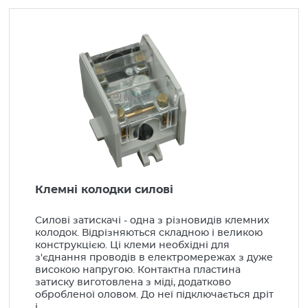
Вироби монтажні
Арматура СІП
Наконечники, гільзи
Силові роз'єми
Шини з'єднувальні, клемники
Кабеленесучі системи
Низьковольтне обладнання
Клемні колодки силові
Шафи електротехнічні
Компенсація реактивної енергії
Силові затискачі - одна з різновидів клемних
колодок. Відрізняються складною і великою
Генератори, стабілізатори
конструкцією. Ці клеми необхідні для
з'єднання проводів в електромережах з дуже
LED Освітлення
високою напругою. Контактна пластина
затиску виготовлена ​​з міді, додатково
Освітлення
обробленої оловом. До неї підключається дріт
Побутова інсталяція
і...