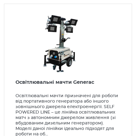
Вироби монтажні
Низьковольтне обладнання
Шафи електротехнічні
Компенсація реактивної енергії
Генератори, стабілізатори
Бензинові генератори
Дизельні генератори
Газові генератори
Освітлювальні мачти Generac
Автоматика для генераторів
Освітлювальні мачти призначені для роботи
від портативного генератора або іншого
Стабілізатори
зовнішнього джерела електроенергії. SELF
POWERED LINE – це лінійка освітлювальних
Освітлювальні мачти
матч з автономним джерелом живлення (зі
вбудованим дизельним генератором).
LED Освітлення
Моделі даної лінійки ідеально підходят для
роботи на об...