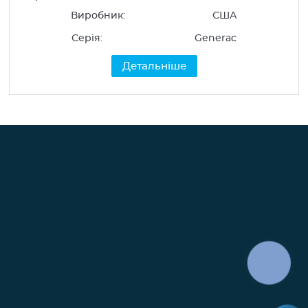
Освітлення
Виробник:
США
Побутова інсталяція
Серія:
Generac
Прилади опалення
Детальніше
Альтернативна енергетика
КНОПКА
ЗВ'ЯЗКУ