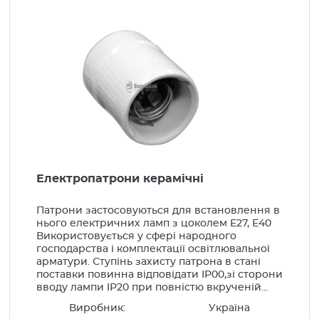
Вироби монтажні
Низьковольтне обладнання
Шафи електротехнічні
Компенсація реактивної енергії
Генератори, стабілізатори
LED Освітлення
Освітлення
Електропатрони керамічні
Лампи
Патрони застосовуються для встановлення в
Світильники
нього електричних ламп з цоколем Е27, Е40
Використовується у сфері народного
Комплектуючі для освітлення
господарства і комплектації освітлювальної
арматури. Ступінь захисту патрона в стані
Побутова інсталяція
поставки повинна відповідати ІР00,зі сторони
вводу лампи IР20 при повністю вкрученій...
Прилади опалення
Виробник:
Україна
Альтернативна енергетика