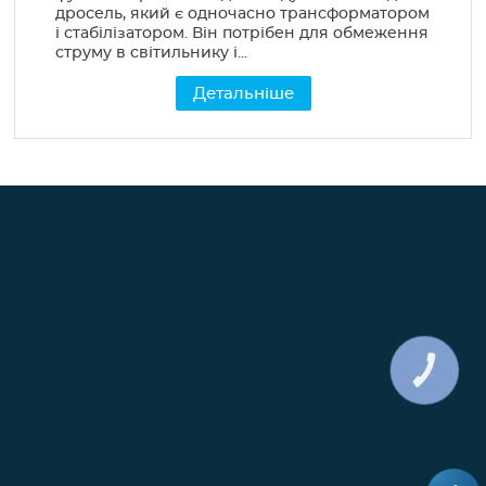
дросель, який є одночасно трансформатором
і стабілізатором. Він потрібен для обмеження
струму в світильнику і...
Детальніше
КНОПКА
ЗВ'ЯЗКУ