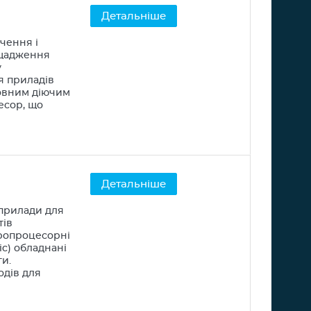
Детальніше
чення і
ощадження
у
я приладів
ловним діючим
есор, що
Детальніше
 прилади для
тів
кропроцесорні
ic) обладнані
и.
одів для