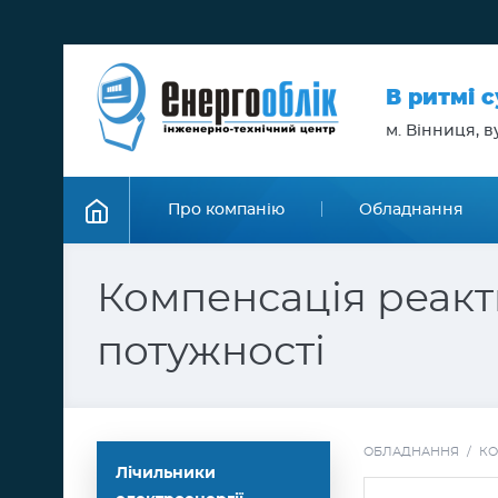
В ритмі 
м. Вінниця, ву
Про компанію
Обладнання
Компенсація реакт
потужності
ОБЛАДНАННЯ
/
КО
Лічильники