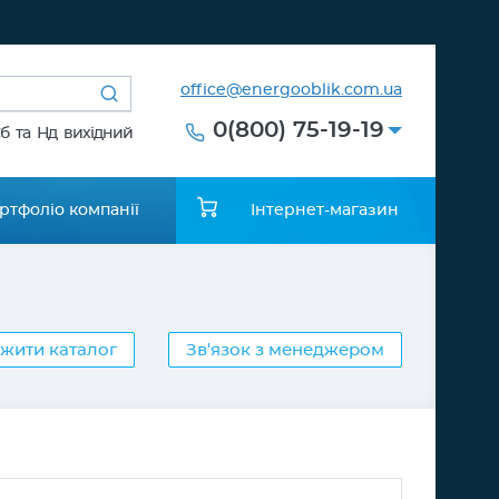
office@energooblik.com.ua
0(800) 75-19-19
Сб та Нд вихідний
ртфоліо компанії
Інтернет-магазин
жити каталог
Зв'язок з менеджером