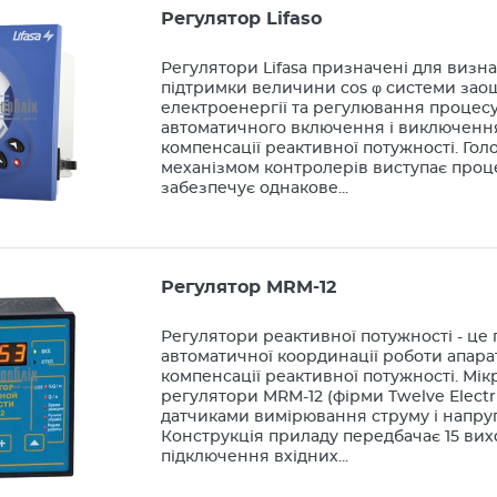
Регулятор Lifaso
Регулятори Lifasa призначені для визна
підтримки величини cos φ системи за
електроенергії та регулювання процес
автоматичного включення і виключенн
компенсації реактивної потужності. Го
механізмом контролерів виступає проц
забезпечує однакове...
Регулятор MRM-12
Регулятори реактивної потужності - це
автоматичної координації роботи апара
компенсації реактивної потужності. Мі
регулятори MRM-12 (фірми Twelve Electr
датчиками вимірювання струму і напруг
Конструкція приладу передбачає 15 вих
підключення вхідних...