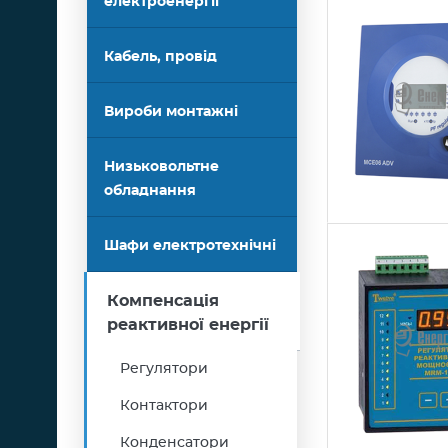
електроенергії
Кабель, провід
Вироби монтажні
Низьковольтне
обладнання
Шафи електротехнічні
Компенсація
реактивної енергії
Регулятори
Контактори
Конденсатори