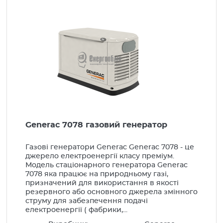
Вироби монтажні
Низьковольтне обладнання
Шафи електротехнічні
Компенсація реактивної енергії
Генератори, стабілізатори
Бензинові генератори
Дизельні генератори
Generac 7078 газовий генератор
Газові генератори
Газові генератори Generac Generac 7078 - це
Автоматика для генераторів
джерело електроенергії класу преміум.
Модель стаціонарного генератора Generac
Стабілізатори
7078 яка працює на природньому газі,
призначений для використання в якості
Освітлювальні мачти
резервного або основного джерела змінного
струму для забезпечення подачі
LED Освітлення
електроенергії ( фабрики,...