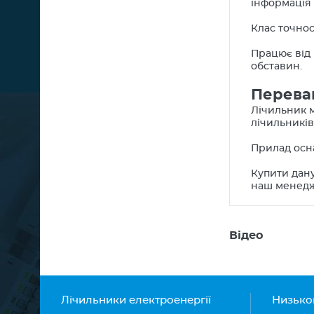
інформація 
Клас точност
Працює від
обставин.
Перева
Лічильник м
лічильників
Прилад осн
Купити дану
наш менедже
Відео
Лічильники електроенергії
Низько