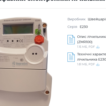
Виробник
Швейцарі
Серія
Е230
Опис лічильник
(ZMR100)
1.15 МБ,
PDF
Технічні характ
лічильника E230
1.61 МБ,
PDF