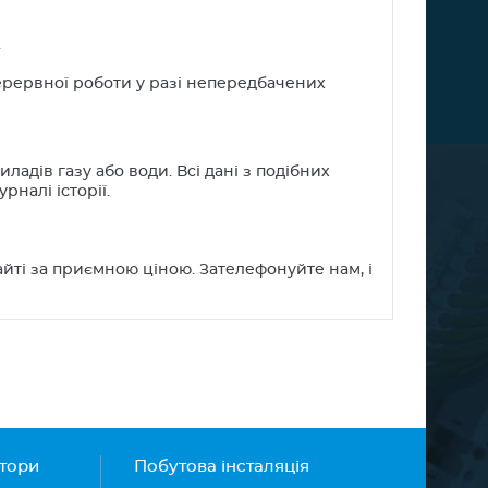
.
ерервної роботи у разі непередбачених
адів газу або води. Всі дані з подібних
рналі історії.
ті за приємною ціною. Зателефонуйте нам, і
атори
Побутова інсталяція