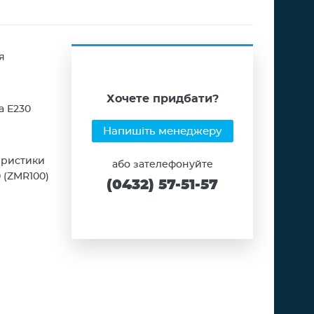
я
Хочете придбати?
а E230
Напишіть менеджеру
еристики
або зателефонуйте
 (ZMR100)
(0432) 57-51-57