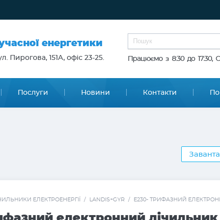
сучасної енергетики
л. Пирогова, 151А, офіс 23-25.
Працюємо з 8:30 до 17:30, 
Послуги
Новини
Контакти
По
Заванта
ЧИЛЬНИКИ ЕЛЕКТРОЕНЕРГІЇ
/
LANDIS+GYR
/
Е230- ТРИФАЗНИЙ ЕЛЕКТРО
рифазний електронний лічильник