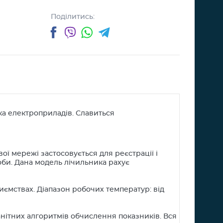
Поділитись:
Facebook
Viber
WhatsApp
Telegram
ка електроприладів. Славиться
ї мережі застосовується для реєстрації і
би. Дана модель лічильника рахує
ємствах. Діапазон робочих температур: від
нітних алгоритмів обчислення показників. Вся