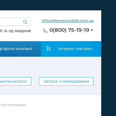
office@energooblik.com.ua
0(800) 75-19-19
Сб та Нд вихідний
ртфоліо компанії
Інтернет-магазин
жити каталог
Зв'язок з менеджером
ННИЙ ЛІЧИЛЬНИК