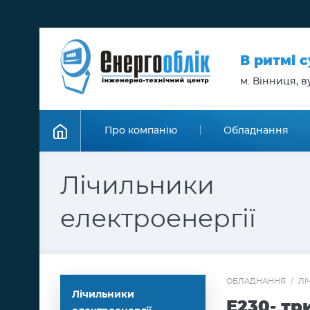
В ритмі 
м. Вінниця, ву
Про компанію
Обладнання
Лічильники
електроенергії
ОБЛАДНАННЯ
/
ЛІ
Лічильники
Е230- т