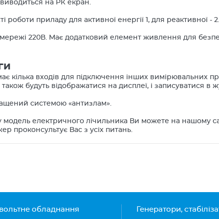
виводиться на РК екран.
і роботи приладу для активної енергії 1, для реактивної - 2
 мережі 220В. Має додатковий елемент живлення для безп
ги
ає кілька входів для підключення інших вимірювальних прил
 також будуть відображатися на дисплеї, і записуватися в жу
ащений системою «антизлам».
 модель електричного лічильника Ви можете на нашому сай
р проконсультує Вас з усіх питань.
вольтне обладнання
Генератори, стабіліз