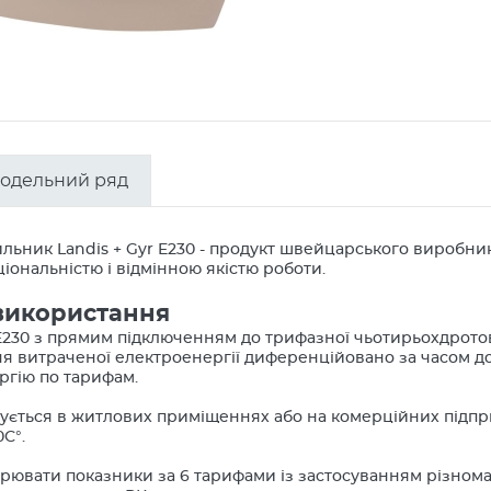
одельний ряд
льник Landis + Gyr E230 - продукт швейцарського виробни
іональністю і відмінною якістю роботи.
використання
230 з прямим підключенням до трифазної чьотирьохдротово
я витраченої електроенергії диференційовано за часом до
ргію по тарифам.
ується в житлових приміщеннях або на комерційних підпри
0С°.
рювати показники за 6 тарифами із застосуванням різнома