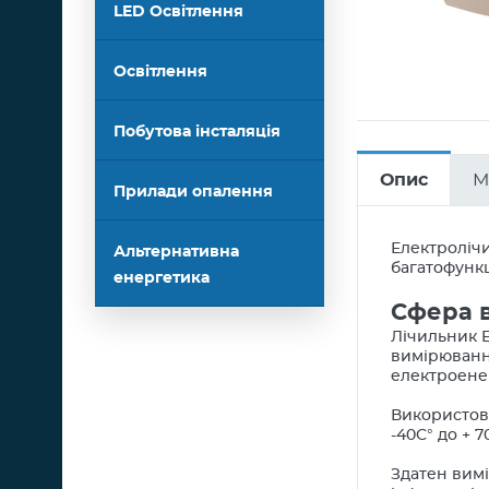
LED Освітлення
Освітлення
Побутова інсталяція
Опис
М
Прилади опалення
Електролічи
Альтернативна
багатофункц
енергетика
Сфера 
Лічильник E
вимірюванн
електроене
Використов
-40С° до + 7
Здатен вимі