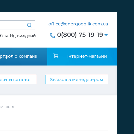
office@energooblik.com.ua
0(800) 75-19-19
Сб та Нд вихідний
ртфоліо компанії
Інтернет-магазин
жити каталог
Зв'язок з менеджером
ІНІЄВІ