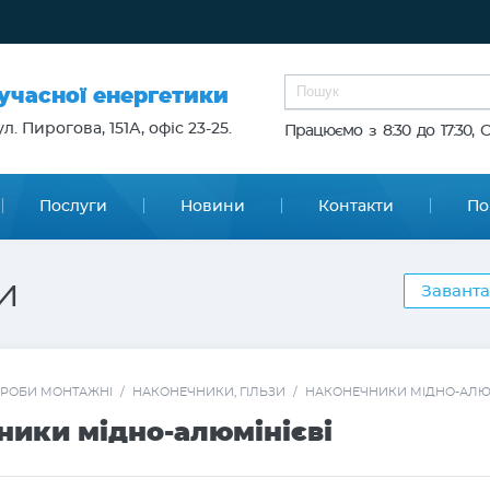
сучасної енергетики
л. Пирогова, 151А, офіс 23-25.
Працюємо з 8:30 до 17:30, 
Послуги
Новини
Контакти
По
и
Заванта
РОБИ МОНТАЖНІ
/
НАКОНЕЧНИКИ, ГІЛЬЗИ
/
НАКОНЕЧНИКИ МІДНО-АЛЮМ
ники мідно-алюмінієві