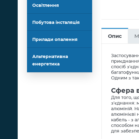
Освітлення
Побутова інсталяція
Опис
М
Прилади опалення
Застосуванн
Альтернативна
приєднання 
енергетика
спосіб з'єд
багатофункц
Одним з так
Сфера 
Для того, щ
з'єднання: 
алюміній. Н
алюмінієві 
кабель - з 
способом на
для забезп