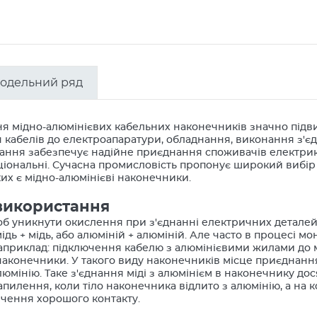
одельний ряд
я мідно-алюмінієвих кабельних наконечників значно підви
кабелів до електроапаратури, обладнання, виконання з'єдн
нання забезпечує надійне приєднання споживачів електрик
іональні. Сучасна промисловість пропонує широкий вибір по
их є мідно-алюмінієві наконечники.
використання
об уникнути окислення при з'єднанні електричних деталей
мідь + мідь, або алюміній + алюміній. Але часто в процесі 
априклад: підключення кабелю з алюмінієвими жилами до мі
наконечники. У такого виду наконечників місце приєднання 
алюмінію. Таке з'єднання міді з алюмінієм в наконечнику д
пилення, коли тіло наконечника відлито з алюмінію, а на 
ечення хорошого контакту.