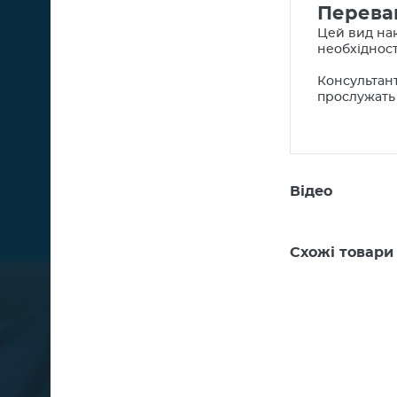
Перева
Цей вид нак
необхідност
Консультан
прослужать 
Відео
Схожі товари