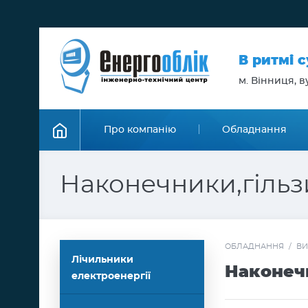
В ритмі 
м. Вінниця, ву
Про компанію
Обладнання
Наконечники,гільз
ОБЛАДНАННЯ
/
ВИ
Лічильники
Наконеч
електроенергії