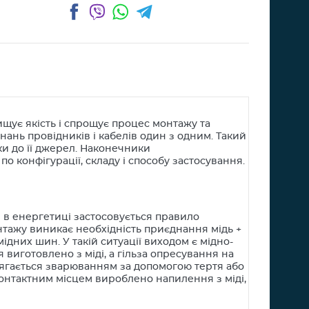
Facebook
Viber
WhatsApp
Telegram
щує якість і спрощує процес монтажу та
ань провідників і кабелів один з одним. Такий
и до її джерел. Наконечники
 конфігурації, складу і способу застосування.
 в енергетиці застосовується правило
монтажу виникає необхідність приєднання мідь +
дних шин. У такій ситуації виходом є мідно-
виготовлено з міді, а гільза опресування на
осягається зварюванням за допомогою тертя або
контактним місцем вироблено напилення з міді,