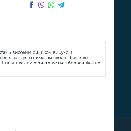
Facebook
Viber
WhatsApp
Telegram
тах з високим ризиком вибухо- і
овідають усім вимогам якості і безпеки
світильниках використовується боросилікатне