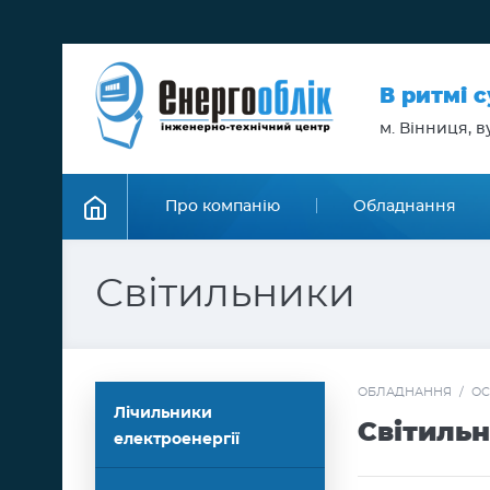
В ритмі 
м. Вінниця, ву
Про компанію
Обладнання
Світильники
ОБЛАДНАННЯ
/
ОС
Лічильники
Світиль
електроенергії