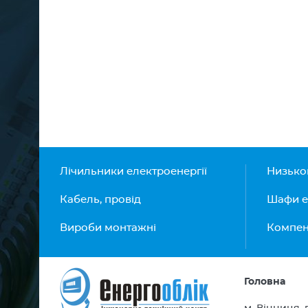
Лічильники електроенергії
Низько
Кабель, провід
Шафи е
Вироби монтажні
Компенс
Головна