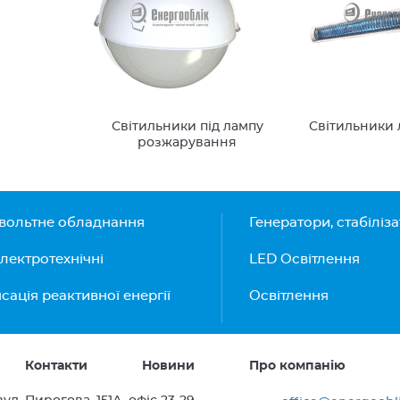
Світильники під лампу
Світильники 
розжарування
вольтне обладнання
Генератори, стабіліз
лектротехнічні
LED Освітлення
ація реактивної енергії
Освітлення
Контакти
Новини
Про компанію