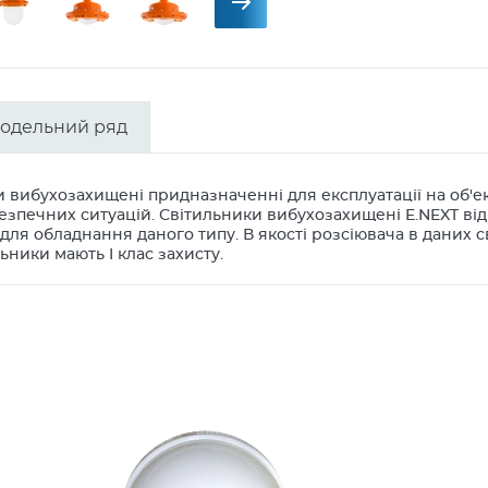
одельний ряд
 вибухозахищені придназначенні для експлуатації на об'ек
печних ситуацій. Світильники вибухозахищені E.NEXT відп
для обладнання даного типу. В якості розсіювача в даних 
льники мають I клас захисту.