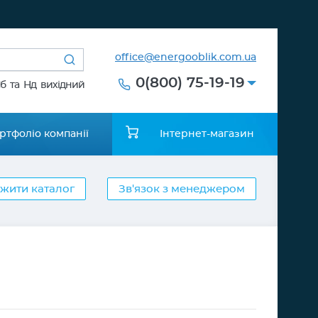
office@energooblik.com.ua
0(800) 75-19-19
Сб та Нд вихідний
ртфоліо компанії
Інтернет-магазин
жити каталог
Зв'язок з менеджером