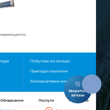
люмінісцентні
атори
Побутова інсталяція
Прилади опалення
Альтернативна енергетика
КНОПКА
ЗВ'ЯЗКУ
Зворотній
зв’язок
Обладнання
Послуги
Портфоліо