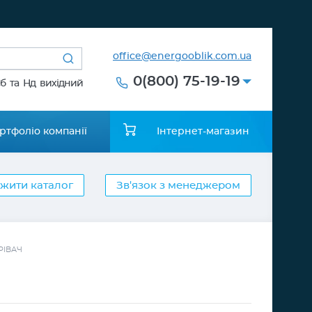
office@energooblik.com.ua
0(800) 75-19-19
Сб та Нд вихідний
ртфоліо компанії
Інтернет-магазин
жити каталог
Зв'язок з менеджером
РІВАЧ