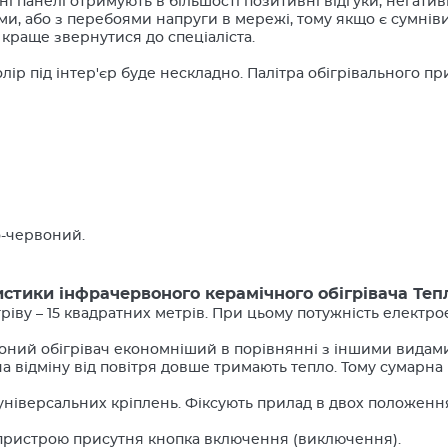
і панелі отримують в більшості позитивні відгуки, негати
и, або з перебоями напруги в мережі, тому якщо є сумнів
– краще звернутися до спеціаліста.
олір під інтер'єр буде нескладно. Палітра обігрівального п
о-червоний.
стики інфрачервоного керамічного обігрівача Теп
гріву – 15 квадратних метрів. При цьому потужність електроен
оний обігрівач економніший в порівнянні з іншими видами
і на відміну від повітря довше тримають тепло. Тому сумарн
 універсальних кріплень. Фіксують прилад в двох положенн
і пристрою присутня кнопка включення (виключення).