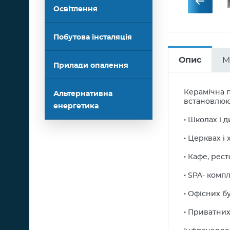
Освітлення
Побутова інсталяція
Опис
М
Прилади опалення
Керамічна п
Альтернативна
встановлюю
енергетика
• Школах і д
• Церквах і 
• Кафе, рес
• SPA- компл
• Офісних б
• Приватних