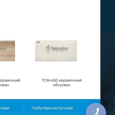
керамічний
ТСМ-450 керамічний
рівач
обігрівач
атори
Побутова інсталяція