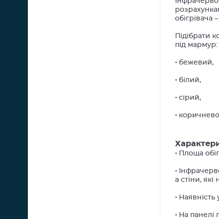
Інфрачервон
розрахункам
обігрівача 
Підібрати к
під мармур:
• бежевий,
• білий,
• сірий,
• коричнев
Характери
• Площа обі
• Інфрачерв
а стіни, як
• Наявність
• На панел