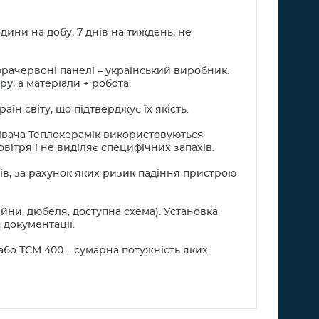
ини на добу, 7 днів на тиждень, не
нфрачервоні панелі – український виробник.
ру, а матеріали + робота.
аїн світу, що підтверджує їх якість.
рівача Теплокерамік використовуються
вітря і не виділяє специфічних запахів.
ґів, за рахунок яких ризик падіння пристрою
йни, дюбеля, доступна схема). Установка
 документації.
або ТСМ 400 – сумарна потужність яких