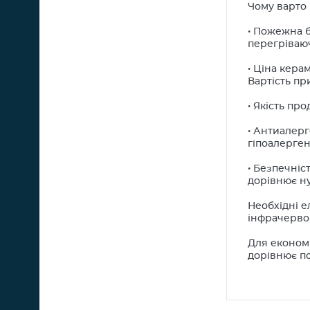
Чому варто 
• Пожежна б
перегріваю
• Ціна кера
Вартість пр
• Якість про
• Антиалерг
гіпоалерген
• Безпечніс
дорівнює н
Необхідні е
інфрачервон
Для економі
дорівнює по