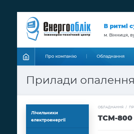
В ритмі 
м. Вінниця, ву
Про компанію
Обладнання
Прилади опаленн
ОБЛАДНАННЯ
/
ПР
Лічильники
ТСМ-800 
електроенергії