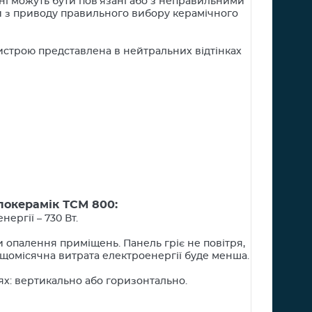
вні можуть бути пов'язані або з неправильними
и з приводу правильного вибору керамічного
ристрою представлена ​​в нейтральних відтінках
локерамік ТСМ 800:
ергії – 730 Вт.
 опалення приміщень. Панель гріє не повітря,
а щомісячна витрата електроенергії буде менша.
ях: вертикально або горизонтально.