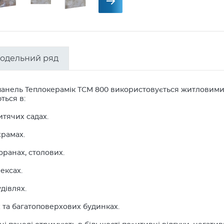
одельний ряд
анель Теплокерамік ТСМ 800 використовується житловими 
ться в:
итячих садах.
храмах.
торанах, столових.
ексах.
удівлях.
 та багатоповерхових будинках.