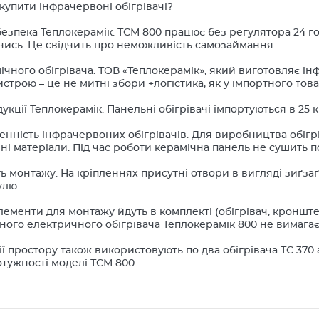
купити інфрачервоні обігрівачі?
езпека Теплокерамік. ТСМ 800 працює без регулятора 24 год
чись. Це свідчить про неможливість самозаймання.
мічного обігрівача. ТОВ «Теплокерамік», який виготовляє і
истрою – це не митні збори +логістика, як у імпортного това
дукції Теплокерамік. Панельні обігрівачі імпортуються в 25 кр
енність інфрачервоних обігрівачів. Для виробництва обіг
ні матеріали. Під час роботи керамічна панель не сушить по
ть монтажу. На кріпленнях присутні отвори в вигляді зиґза
улю.
лементи для монтажу йдуть в комплекті (обігрівач, кронште
ого електричного обігрівача Теплокерамік 800 не вимагає
ї простору також використовують по два обігрівача ТС 370 
тужності моделі ТСМ 800.