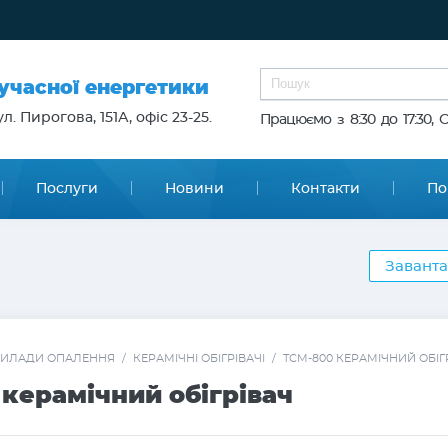
сучасної енергетики
л. Пирогова, 151А, офіс 23-25.
Працюємо з 8:30 до 17:30, 
Послуги
Новини
Контакти
По
я
Заванта
ИЛАДИ ОПАЛЕННЯ
/
КЕРАМІЧНІ ОБІГРІВАЧІ
/
ТСМ-800 КЕРАМІЧНИЙ ОБІГ
керамічний обігрівач