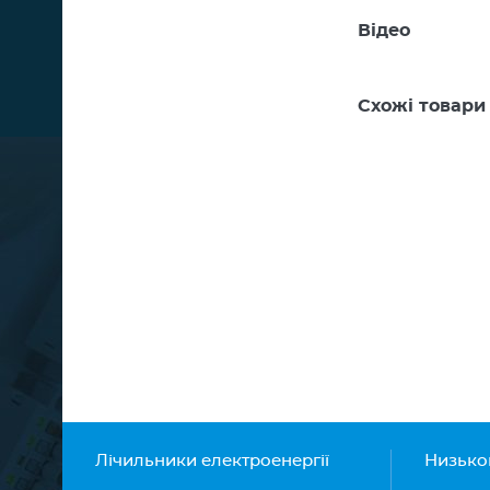
Відео
Схожі товари
Лічильники електроенергії
Низько