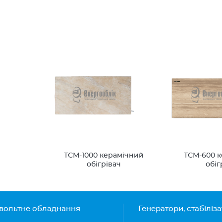
ТСМ-1000 керамічний
ТСМ-600 
обігрівач
обіг
вольтне обладнання
Генератори, стабіліз