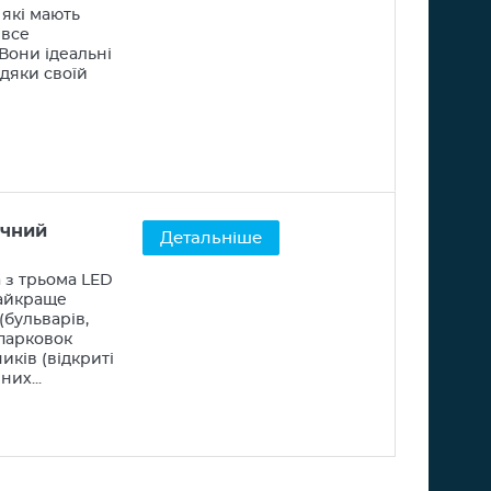
 які мають
 все
Вони ідеальні
вдяки своїй
ичний
Детальніше
 з трьома LED
найкраще
(бульварів,
 парковок
иків (відкриті
них...