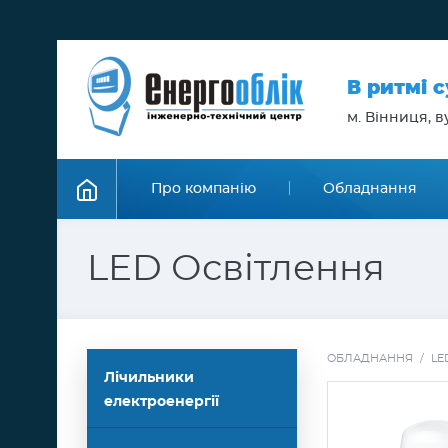
В ритмі 
м. Вінниця, ву
Про компанію
Обладнання
LED Освітлення
ОБЛАДНАННЯ
/
LE
Лічильники
електроенергії