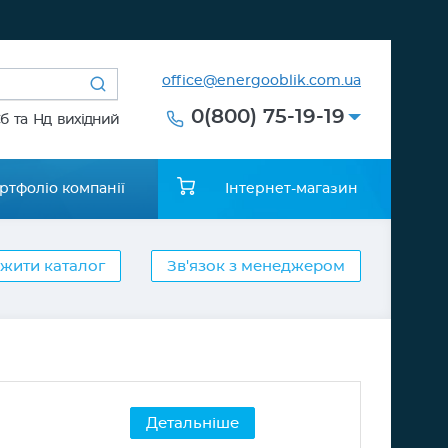
office@energooblik.com.ua
0(800) 75-19-19
Сб та Нд вихідний
ртфоліо компанії
Інтернет-магазин
жити каталог
Зв'язок з менеджером
Детальніше