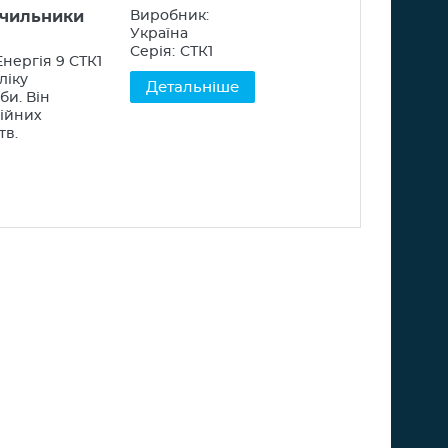
ічильники
Виробник:
Україна
Серія:
СТК1
нергія 9 СТК1
ліку
Детальніше
би. Він
ційних
тв.