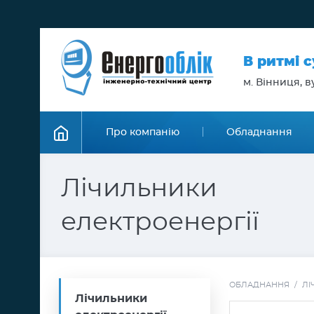
В ритмі 
м. Вінниця, ву
Про компанію
Обладнання
Лічильники
електроенергії
ОБЛАДНАННЯ
/
ЛІ
Лічильники