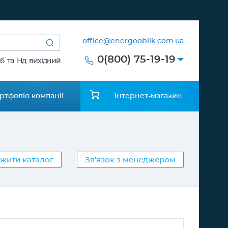
office@energooblik.com.ua
0(800) 75-19-19
Сб та Нд вихідний
ртфоліо компанії
Інтернет-магазин
жити каталог
Зв'язок з менеджером