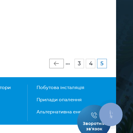
…
3
4
5
атори
Побутова інсталяція
Прилади опалення
Альтернативна енергетика
КНОПКА
ЗВ'ЯЗКУ
Зворотній
зв’язок