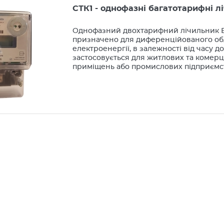
СТК1 - однофазні багатотарифні л
Однофазний двохтарифний лічильник Е
призначено для диференційованого об
електроенергії, в залежності від часу до
застосовується для житлових та комер
приміщень або промислових підприємс