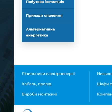
Побутова інсталяція
Прилади опалення
Альтернативна
енергетика
Лічильники електроенергії
Низько
Кабель, провід
Шафи е
Вироби монтажні
Компенс