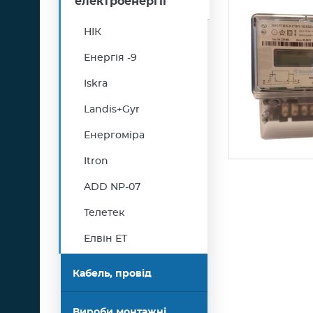
електроенергії
НІК
Енергія -9
Iskra
Landis+Gyr
Енергоміра
Itron
ADD NP-07
Сторінки
Телетек
Елвін ЕТ
Кабель, провід
Вироби монтажні