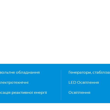
вольтне обладнання
Генератори, стабіліз
лектротехнічні
LED Освітлення
ація реактивної енергії
Освітлення