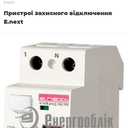
E.NEXT
Вироби монтажні
Пристрої захисного відключення
Низьковольтне обладнання
E.next
Шафи електротехнічні
Компенсація реактивної енергії
Генератори, стабілізатори
LED Освітлення
Освітлення
Побутова інсталяція
Прилади опалення
Альтернативна енергетика