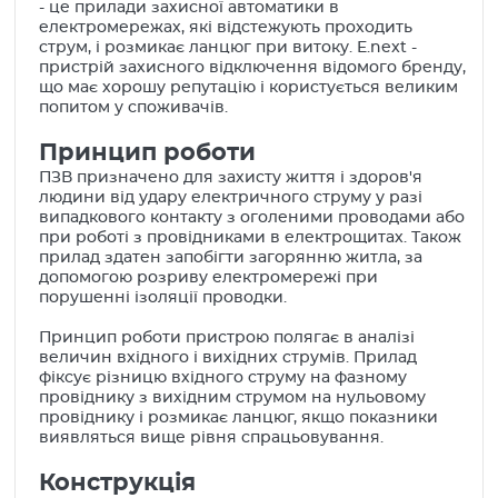
- це прилади захисної автоматики в
електромережах, які відстежують проходить
струм, і розмикає ланцюг при витоку. E.next -
пристрій захисного відключення відомого бренду,
що має хорошу репутацію і користується великим
попитом у споживачів.
Принцип роботи
ПЗВ призначено для захисту життя і здоров'я
людини від удару електричного струму у разі
випадкового контакту з оголеними проводами або
при роботі з провідниками в електрощитах. Також
прилад здатен запобігти загорянню житла, за
допомогою розриву електромережі при
порушенні ізоляції проводки.
Принцип роботи пристрою полягає в аналізі
величин вхідного і вихідних струмів. Прилад
фіксує різницю вхідного струму на фазному
провіднику з вихідним струмом на нульовому
провіднику і розмикає ланцюг, якщо показники
виявляться вище рівня спрацьовування.
Конструкція