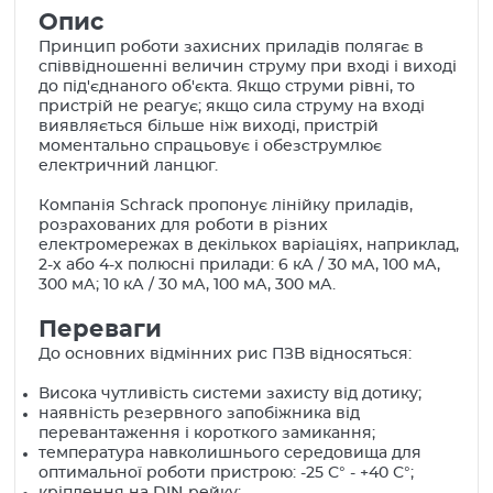
Опис
Принцип роботи захисних приладів полягає в
співвідношенні величин струму при вході і виході
до під'єднаного об'єкта. Якщо струми рівні, то
пристрій не реагує; якщо сила струму на вході
виявляється більше ніж виході, пристрій
моментально спрацьовує і обезструмлює
електричний ланцюг.
Компанія Schrack пропонує лінійку приладів,
розрахованих для роботи в різних
електромережах в декількох варіаціях, наприклад,
2-х або 4-х полюсні прилади: 6 кА / 30 мА, 100 мА,
300 мА; 10 кА / 30 мА, 100 мА, 300 мА.
Переваги
До основних відмінних рис ПЗВ відносяться:
Висока чутливість системи захисту від дотику;
наявність резервного запобіжника від
перевантаження і короткого замикання;
температура навколишнього середовища для
оптимальної роботи пристрою: -25 С° - +40 С°;
кріплення на DIN-рейку;