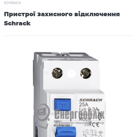
SCHRACK
Вироби монтажні
Пристрої захисного відключення
Низьковольтне обладнання
Schrack
Шафи електротехнічні
Компенсація реактивної енергії
Генератори, стабілізатори
LED Освітлення
Освітлення
Побутова інсталяція
Прилади опалення
Альтернативна енергетика