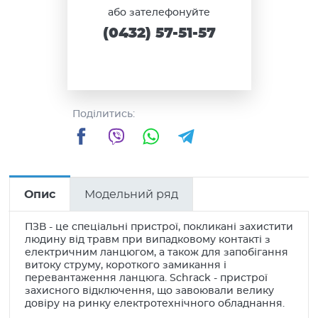
або зателефонуйте
(0432) 57-51-57
Поділитись:
Facebook
Viber
WhatsApp
Telegram
Опис
Модельний ряд
ПЗВ - це спеціальні пристрої, покликані захистити
людину від травм при випадковому контакті з
електричним ланцюгом, а також для запобігання
витоку струму, короткого замикання і
перевантаження ланцюга. Schrack - пристрої
захисного відключення, що завоювали велику
довіру на ринку електротехнічного обладнання.