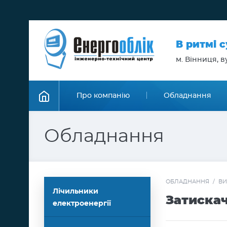
В ритмі 
м. Вінниця, ву
Про компанію
Обладнання
Обладнання
ОБЛАДНАННЯ
/
ВИ
Лічильники
Затискач
електроенергії