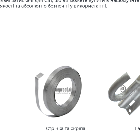
льні затискачі для СІП, що ви можете купити в нашому ін
якості та абсолютно безпечні у використанні.
Стрічка та скріпа
Г