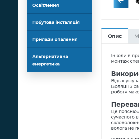
Освітлення
Побутова інсталяція
Опис
М
Прилади опалення
Інколи в пр
Альтернативна
монтаж спец
енергетика
Викори
Відгалужува
ізоляції з 
роботу макс
Перева
Це пояснюєт
сучасного в
скловолокно
волога не 