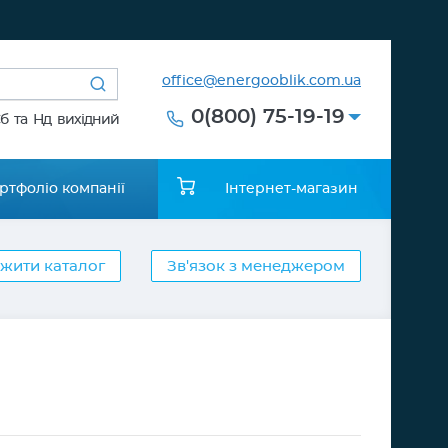
office@energooblik.com.ua
0(800) 75-19-19
Сб та Нд вихідний
ртфоліо компанії
Інтернет-магазин
жити каталог
Зв'язок з менеджером