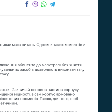
Facebook
Viber
WhatsApp
Telegram
иникає маса питань. Одним з таких моментів є
лючення абонента до магістралі без зняття
ужувальних засобів дозволяють виконати таку
тажу.
яються. Зазвичай основна частина корпусу
ищеної міцності, а сам корпус армовано
фіолетових променів. Також, для того, щоб
метичним.