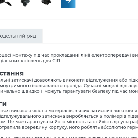
одельний ряд
оцесі монтажу під час прокладанні лінії електропередачі в
іальних кріплень для СІП.
стання
льні затискачі дозволяють виконати відгалуження або підк
самоутримного ізольованого провіда. Сучасні моделі відгал
имально швидко і можуть гарантувати безпеку під час мон
ги
ься високою якістю матеріалів, з яких затискачі виготовл
ідгалужувального затискача виробляється з полімерів підв
м. Це має гарантувати його міцність та стійкість до ультра
потрапила всередину корпусу, його роблять абсолютно гер