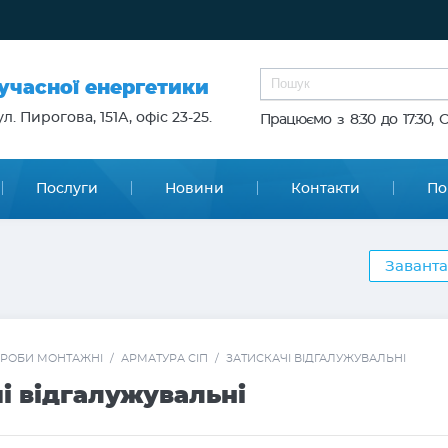
сучасної енергетики
л. Пирогова, 151А, офіс 23-25.
Працюємо з 8:30 до 17:30, 
Послуги
Новини
Контакти
По
Заванта
РОБИ МОНТАЖНІ
/
АРМАТУРА СІП
/
ЗАТИСКАЧІ ВІДГАЛУЖУВАЛЬНІ
і відгалужувальні