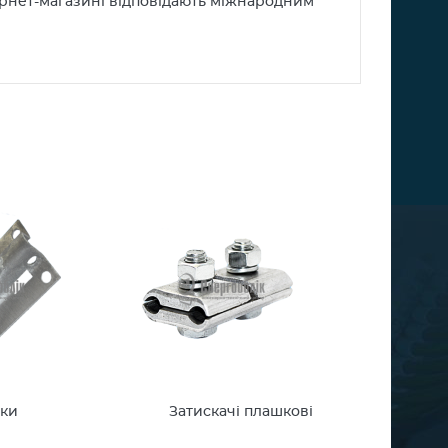
тернет-магазині відповідають міжнародним
аки
Затискачі плашкові