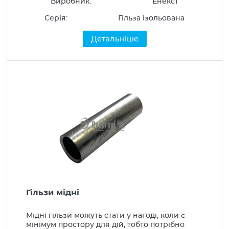
Виробник:
Енекст
Прилади опалення
Серія:
Гільза ізольована
Альтернативна енергетика
Детальніше
Гільзи мідні
Мідні гільзи можуть стати у нагоді, коли є
мінімум простору для дій, тобто потрібно