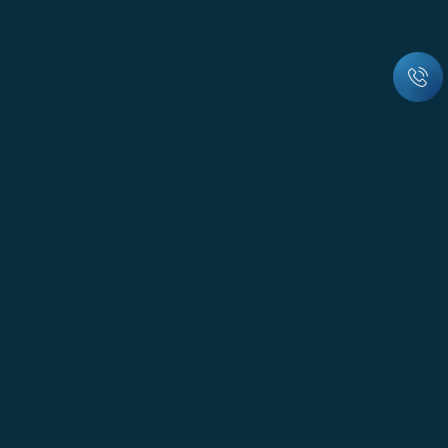
© Всі права захищені
м. Вінниця, вул. Пирогова, 151А, офіс 23-29
Працюємо з 8:30 до 17:30, Сб і Нд вихідний
office@energooblik.com.ua
0(800) 75-19-19
Інтернет-магазин