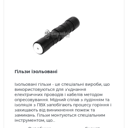
Вироби монтажні
Арматура СІП
Наконечники, гільзи
Силові роз'єми
Шини з'єднувальні, клемники
Кабеленесучі системи
Низьковольтне обладнання
Гільзи ізольовані
Шафи електротехнічні
Ізольовані гільзи - це спеціальні вироби, що
використовуються для з'єднання
Компенсація реактивної енергії
електричних проводів і кабелів методом
Генератори, стабілізатори
опресовування. Мідний сплав з лудінням та
ізоляція з ПВХ запобігають процесу горіння і
LED Освітлення
захищають від виникнення пожеж та
замикань. Гільзи монтуються спеціальним
Освітлення
інструментом, що...
Побутова інсталяція