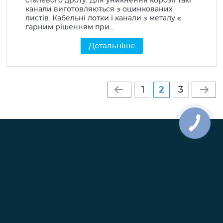
сталевого дроту. Для уникнення корозії такі
канали виготовляються з оцинкованих
листів. Кабельні лотки і канали з металу є
гарним рішенням при...
Детальніше
Сторінки
1
2
3