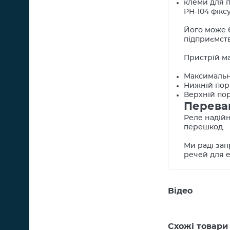
клеми для п
РН-104 фікс
Його може 
підприємств
Пристрій ма
Максимально
Нижній порі
Верхній пор
Перева
Реле надійн
перешкод.
Ми раді зап
речей для 
Відео
Схожі товари