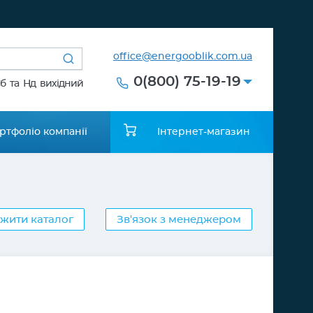
office@energooblik.com.ua
0(800) 75-19-19
Сб та Нд вихідний
ртфоліо компанії
Інтернет-магазин
жити каталог
Зв'язок з менеджером