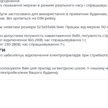
ід'єднання.
ує показання мережі в режимі реального часу і спрацьову
бути застосовано для використання в приватних будинках,
ах. Він кріпиться на DIN-рейку.
є невеликі розміри 52.5x93x66.5мм. Працює від мережі 110-4
 допустима потужність навантаження 9кВт, потужність стр
г відключення 160-210В; час спрацьовування 1 с.
іг 230-280В; час спрацьовування 7 с.
ги
о забезпечує відключення електроприладів при стрибкопод
ропонувати Вам цей прилад за вигідною ціною. У нашому м
електробезпеки Вашого будинку.