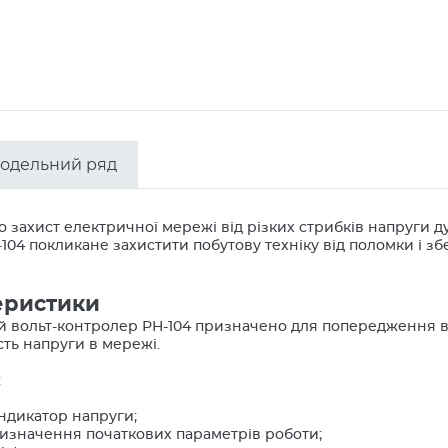
одельний ряд
 захист електричної мережі від різких стрибків напруги д
104 покликане захистити побутову техніку від поломки і 
еристики
 вольт-контролер РН-104 призначено для попередження вих
сть напруги в мережі.
:
ндикатор напруги;
визначення початкових параметрів роботи;