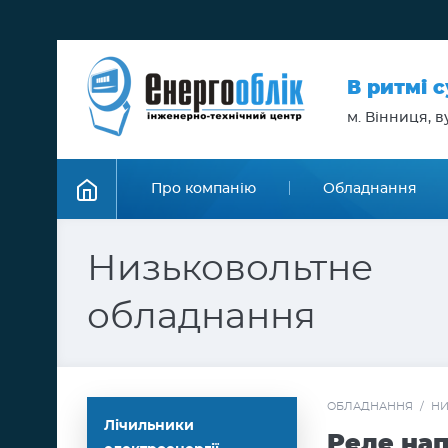
В ритмі 
м. Вінниця, ву
Про компанію
Обладнання
Низьковольтне
обладнання
ОБЛАДНАННЯ
/
НИ
Лічильники
Реле нап