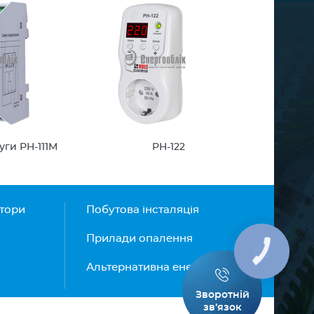
уги РН-111М
РН-122
атори
Побутова інсталяція
Прилади опалення
Альтернативна енергетика
Зворотній
зв’язок