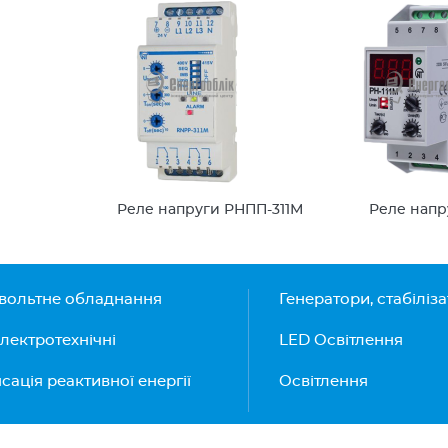
Реле напруги РНПП-311М
Реле напр
вольтне обладнання
Генератори, стабіліз
лектротехнічні
LED Освітлення
ація реактивної енергії
Освітлення