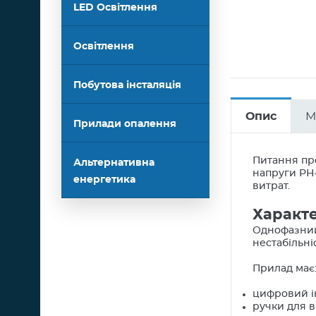
LED Освітлення
Освітлення
Побутова інсталяція
Опис
М
Прилади опалення
Питання про
Альтернативна
напруги РН-
енергетика
витрат.
Характ
Однофазний
нестабільні
Прилад має
цифровий і
ручки для 