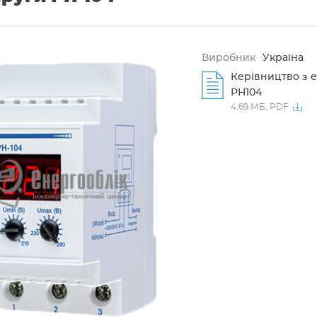
Виробник
Україна
Керівництво з е
РН104
4.69 МБ,
PDF