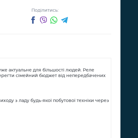
Поділитись:
Facebook
Viber
WhatsApp
Telegram
уже актуальне для більшості людей. Реле
зберегти сімейний бюджет від непередбачених
оду з ладу будь-якої побутової техніки через